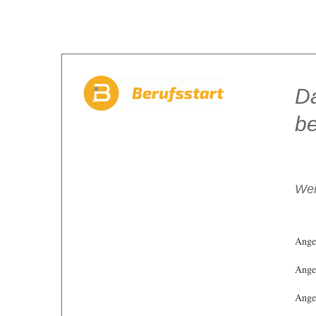
Da
be
Wei
Ange
Angeb
Angeb