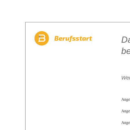
Da
be
Wei
Ange
Angeb
Angeb